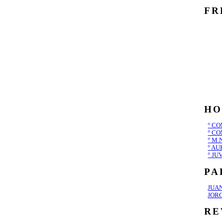
FR
HO
° CO
° CO
° M.
° AU
° JU
PA
JUA
JOR
RE