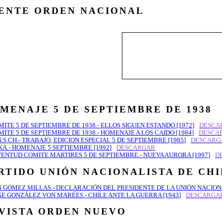
ENTE ORDEN NACIONAL
La fundación del Fren
2004, pero para entend
partir desde etapas pre
MENAJE 5 DE SEPTIEMBRE DE 1938
MITE 5 DE SEPTIEMBRE DE 1938.- ELLOS SIGUEN ESTANDO [1972]
DESCA
MITE 5 DE SEPTIEMBRE DE 1938.- HOMENAJE A LOS CAIDO [1984]
DESCA
N.S.CH.- TRABAJO, EDICION ESPECIAL 5 DE SEPTIEMBRE [1985]
DESCARG
KA.- HOMENAJE 5 SEPTIEMBRE [1992]
DESCARGAR
VENTUD COMITE MARTIRES 5 DE SEPTIEMBRE.- NUEVA AURORA [1997]
D
RTIDO UNIÓN NACIONALISTA DE CH
N GÓMEZ MILLAS.- DECLARACIÓN DEL PRESIDENTE DE LA UNIÓN NACIONA
GE GONZÁLEZ VON MARÉES.- CHILE ANTE LA GUERRA [1943]
DESCARGA
VISTA ORDEN NUEVO