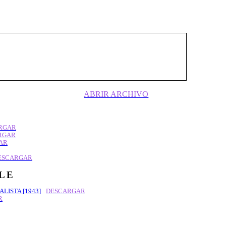
te Orden Nacional tuvo lugar en mayo del
er la trayectoria de su desarrollo debemos
vias que le dieron dirección . . .
ABRIR ARCHIVO
RGAR
RGAR
AR
ESCARGAR
ILE
LISTA [1943]
DESCARGAR
R