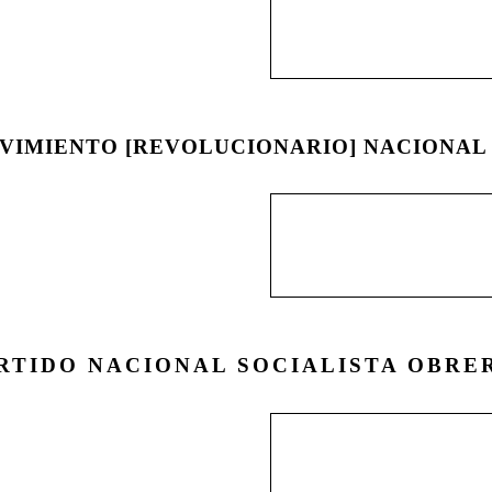
Izquierdo Araya, que 
autoritario; en sus fil
de 1938 . . .
VIMIENTO [REVOLUCIONARIO] NACIONAL 
A finales del año 1947
‘Bandera Negra’; en to
del Nacional Sindicali
RTIDO NACIONAL SOCIALISTA OBRE
El Partido Nacional So
liderado por Franz Pfei
tumultuoso esfuerzo de