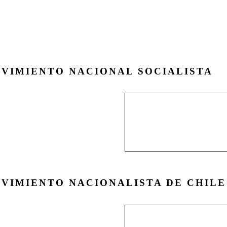
ARCHI
VIMIENTO NACIONAL SOCIALISTA
Tras la desarticulació
década del siglo XX, e
cerca de una década e
orgánica . . .
VIMIENTO NACIONALISTA DE CHILE
Movimiento surgido a 