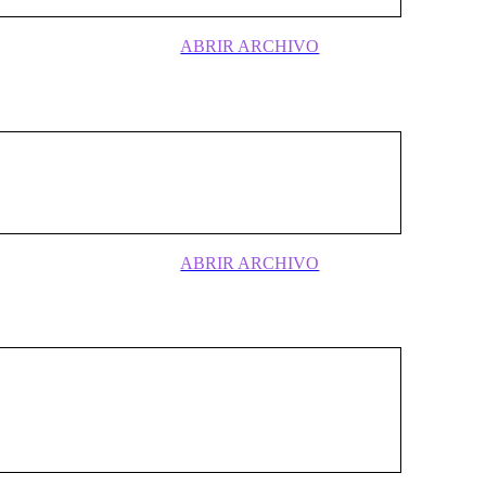
ABRIR ARCHIVO
ón Nacional surgió en el contexto del
te los años ochenta; al haberse
e político . . .
ABRIR ARCHIVO
d cultural y política“, la UNACH surgió
Avanzada durante los ochenta;
misma, tomaría mayor apego al M[R]NS . .