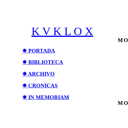
Saltar
al
contenido
K V K L O X
MO
✸ PORTADA
✸ BIBLIOTECA
✸ ARCHIVO
✸ CRONICAS
✸ IN MEMORIAM
MO
✸ ENTREVISTAS
✸ COLUMNAS