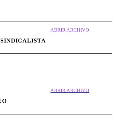
abogaba por un estado corporativo y
as contaba con nacistas distanciados a partir
ABRIR ARCHIVO
SINDICALISTA
, haría aparición en Chile la publicación
rno a ella venía gestándose el desarrollo
smo chileno . . .
ABRIR ARCHIVO
RO
cialista Obrero de Chile, fundado y
ffer Richter, tuvo sus orígenes a partir del
 reconstruir una forma política