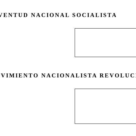
VENTUD NACIONAL SOCIALISTA
La Juventud Nacional S
en torno de la nacient
sin tener relación direc
VIMIENTO NACIONALISTA REVOLUC
Nacido a mediados de 
Concepción, el Movimi
pocos años de existen
escenario del Nacional