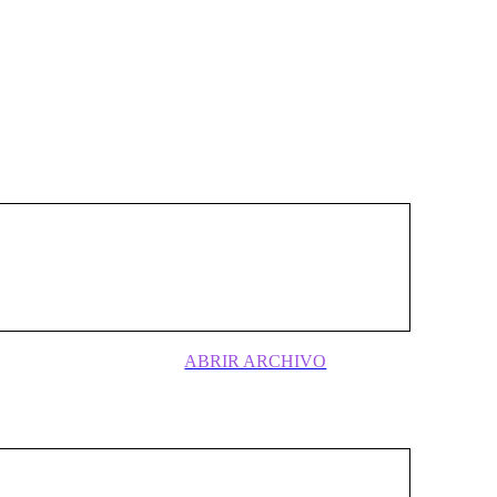
VO
n del Partido Nacionalista, en la segunda
l espectro político nacionalista tardaría
n lograr formalizar una agrupación
ABRIR ARCHIVO
principios de 1941, dirigido por Guillermo