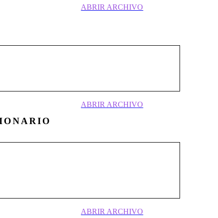
ABRIR ARCHIVO
ocialista se formó a fines de los ochenta
e corriente hitleriana de Miguel Serrano,
ta con él . . .
ABRIR ARCHIVO
IONARIO
los años ochenta en la ciudad de
ento Nacionalista Revolucionario en sus
cia marco un antes y un después en el
ismo Chileno . . .
ABRIR ARCHIVO