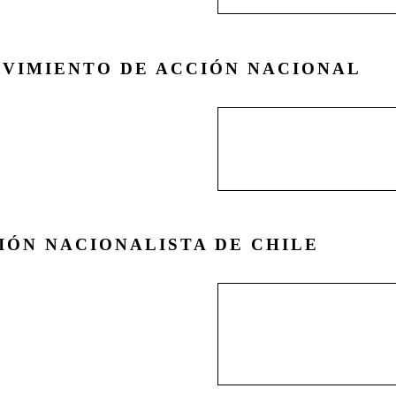
VIMIENTO DE ACCIÓN NACIONAL
El Movimiento de Acci
gobierno militar duran
estabilizado el ambient
IÓN NACIONALISTA DE CHILE
Definida como “entida
en torno a la Revista 
distanciándose de la 
.