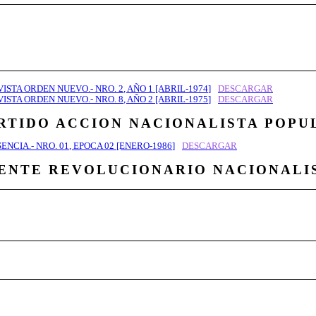
 Revista Orden Nuevo vio sus inicios a comienzos del
ien más tarde formaría parte de Avanzada Nacional—
ndaría la Revista Ciudad de los Cesares—.
VISTA ORDEN NUEVO.- NRO. 2, AÑO 1 [ABRIL-1974]
DESCARGAR
VISTA ORDEN NUEVO.- NRO. 8, AÑO 2 [ABRIL-1975]
DESCARGAR
RTIDO ACCION NACIONALISTA POPU
ENCIA.- NRO. 01, EPOCA 02 [ENERO-1986]
DESCARGAR
ENTE REVOLUCIONARIO NACIONALI
vimiento derivado del Frente Estudiantil Nacionalist
volucionario», férreos opositores al Gobierno de Augu
Propaganda de distribución cercana a