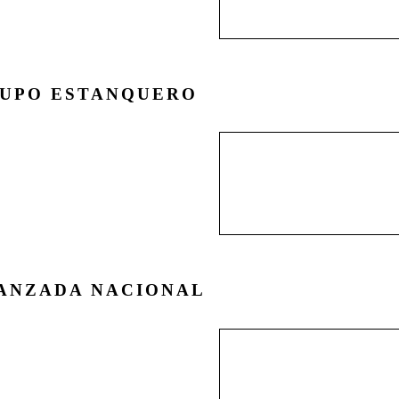
nacionalista . . .
UPO ESTANQUERO
La Revista Estanquero 
círculo de estudio polí
naciente Guerra Fría, 
expresión patriótica c
ANZADA NACIONAL
El movimiento de Avan
década de 1970, por m
seno acogió a diferente