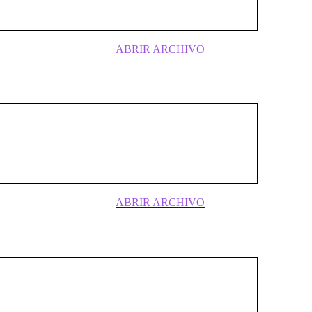
ABRIR ARCHIVO
nació a fines de 1946 a partir de un
tico bastante diverso; en el contexto de la
vino a responder a la necesidad de una
ontemporánea . . .
ABRIR ARCHIVO
zada Nacional surgiría a finales de la
edio de la Revista Avanzada, que bajo su
s corrientes del nacionalismo . . .