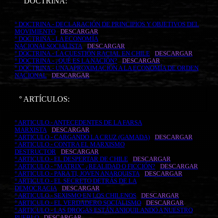
° DOCTRINA:
° DOCTRINA.- DECLARACIÓN DE PRINCIPIOS Y OBJETIVOS DEL
MOVIMIENTO
DESCARGAR
° DOCTRINA.- LA ECONOMÍA
NACIONALSOCIALISTA
DESCARGAR
° DOCTRINA.- LA CUESTIÓN RACIAL EN CHILE
DESCARGAR
° DOCTRINA.- ¿QUÉ ES LA NACIÓN?
DESCARGAR
° DOCTRINA.- UNA APROXIMACIÓN A LA ECONOMÍA DE ORDEN
NACIONAL
DESCARGAR
° ARTÍCULOS:
° ARTICULO.- ANTECEDENTES DE LA FARSA
MARXISTA
DESCARGAR
° ARTICULO.- CARGANDO LA CRUZ (GAMADA)
DESCARGAR
° ARTICULO.- CONTRA EL MARXISMO
DESTRUCTOR
DESCARGAR
° ARTICULO.- EL DESPERTAR DE CHILE
DESCARGAR
° ARTICULO.- “MATRIX” ¿REALIDAD O FICCIÓN?
DESCARGAR
° ARTICULO.- PARA TI, JOVEN ANARQUISTA
DESCARGAR
° ARTICULO.- EL SECRETO DETRÁS DE LA
DEMOCRACIA
DESCARGAR
° ARTICULO.- SEXISMO EN LOS CHILENOS
DESCARGAR
° ARTICULO.- EL VERDADERO SOCIALISMO
DESCARGAR
° ARTICULO.- LAS DROGAS ESTÁN ANIQUILANDO A NUESTRO
PUEBLO
DESCARGAR