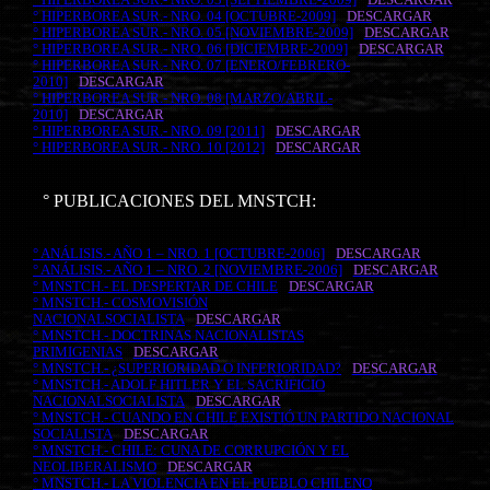
° HIPERBOREA SUR.- NRO. 04 [OCTUBRE-2009]
DESCARGAR
° HIPERBOREA SUR.- NRO. 05 [NOVIEMBRE-2009]
DESCARGAR
° HIPERBOREA SUR.- NRO. 06 [DICIEMBRE-2009]
DESCARGAR
° HIPERBOREA SUR.- NRO. 07 [ENERO/FEBRERO-
2010]
DESCARGAR
° HIPERBOREA SUR.- NRO. 08 [MARZO/ABRIL-
2010]
DESCARGAR
° HIPERBOREA SUR.- NRO. 09 [2011]
DESCARGAR
° HIPERBOREA SUR.- NRO. 10 [2012]
DESCARGAR
° PUBLICACIONES DEL MNSTCH:
° ANÁLISIS.- AÑO 1 – NRO. 1 [OCTUBRE-2006]
DESCARGAR
° ANÁLISIS.- AÑO 1 – NRO. 2 [NOVIEMBRE-2006]
DESCARGAR
° MNSTCH.- EL DESPERTAR DE CHILE
DESCARGAR
° MNSTCH.- COSMOVISIÓN
NACIONALSOCIALISTA
DESCARGAR
° MNSTCH.- DOCTRINAS NACIONALISTAS
PRIMIGENIAS
DESCARGAR
° MNSTCH.- ¿SUPERIORIDAD O INFERIORIDAD?
DESCARGAR
° MNSTCH.- ADOLF HITLER Y EL SACRIFICIO
NACIONALSOCIALISTA
DESCARGAR
° MNSTCH.- CUANDO EN CHILE EXISTIÓ UN PARTIDO NACIONAL
SOCIALISTA
DESCARGAR
° MNSTCH.- CHILE: CUNA DE CORRUPCIÓN Y EL
NEOLIBERALISMO
DESCARGAR
° MNSTCH.- LA VIOLENCIA EN EL PUEBLO CHILENO