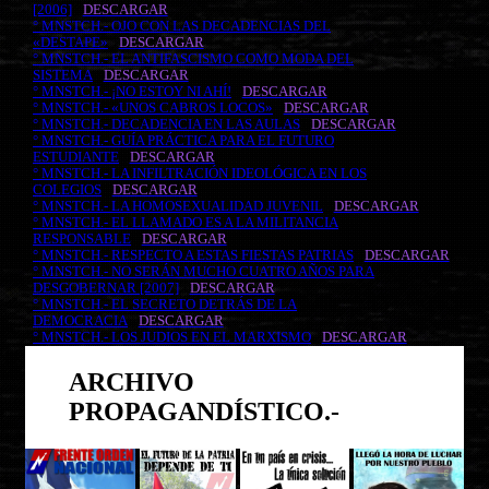
[2006]
DESCARGAR
° MNSTCH.- OJO CON LAS DECADENCIAS DEL
«DESTAPE»
DESCARGAR
° MNSTCH.- EL ANTIFASCISMO COMO MODA DEL
SISTEMA
DESCARGAR
° MNSTCH.- ¡NO ESTOY NI AHÍ!
DESCARGAR
° MNSTCH.- «UNOS CABROS LOCOS»
DESCARGAR
° MNSTCH.- DECADENCIA EN LAS AULAS
DESCARGAR
° MNSTCH.- GUÍA PRÁCTICA PARA EL FUTURO
ESTUDIANTE
DESCARGAR
° MNSTCH.- LA INFILTRACIÓN IDEOLÓGICA EN LOS
COLEGIOS
DESCARGAR
° MNSTCH.- LA HOMOSEXUALIDAD JUVENIL
DESCARGAR
° MNSTCH.- EL LLAMADO ES A LA MILITANCIA
RESPONSABLE
DESCARGAR
° MNSTCH.- RESPECTO A ESTAS FIESTAS PATRIAS
DESCARGAR
° MNSTCH.- NO SERÁN MUCHO CUATRO AÑOS PARA
DESGOBERNAR [2007]
DESCARGAR
° MNSTCH.- EL SECRETO DETRÁS DE LA
DEMOCRACIA
DESCARGAR
° MNSTCH.- LOS JUDIOS EN EL MARXISMO
DESCARGAR
ARCHIVO
PROPAGANDÍSTICO.-